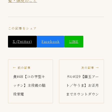
髪・頭皮のこと
この記事をシェア
X (Twitter)
Facebook
LINE
← 前の記事
次の記事 →
食#48【コの字型キ
ｻﾛﾝ#119【繭玉アー
ッチン】主役級の脇
ト／午うま】お正月
役家電
までカウントダウン