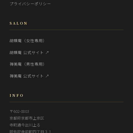
プライバシーポリシー
SALON
胡蝶庵（女性専用）
胡蝶庵 公式サイト ↗
禅美庵（男性専用）
禅美庵 公式サイト ↗
INFO
〒602-0803
京都府京都市上京区
寺町通今出川上る
阿弥陀寺前町四丁目３１