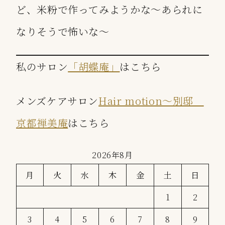
ど、米粉で作ってみようかな〜あられに
なりそうで怖いな〜
私のサロン
「胡蝶庵」
はこちら
メンズケアサロン
Hair motion〜別邸
京都禅美庵
はこちら
2026年8月
月
火
水
木
金
土
日
1
2
3
4
5
6
7
8
9