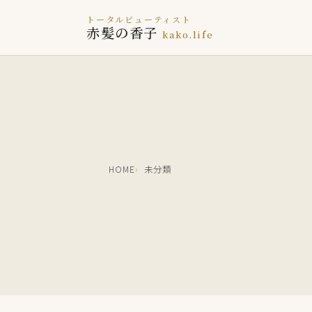
トータルビューティスト
赤髪の香子
kako.life
HOME
未分類