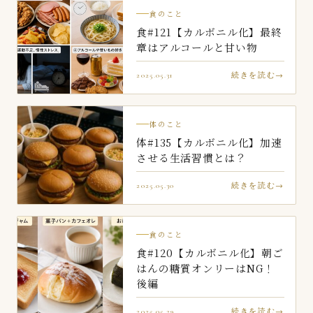
食のこと
食#121【カルボニル化】最終
章はアルコールと甘い物
2025.05.31
続きを読む
体のこと
体#135【カルボニル化】加速
させる生活習慣とは？
2025.05.30
続きを読む
食のこと
食#120【カルボニル化】朝ご
はんの糖質オンリーはNG！
後編
2025.05.29
続きを読む