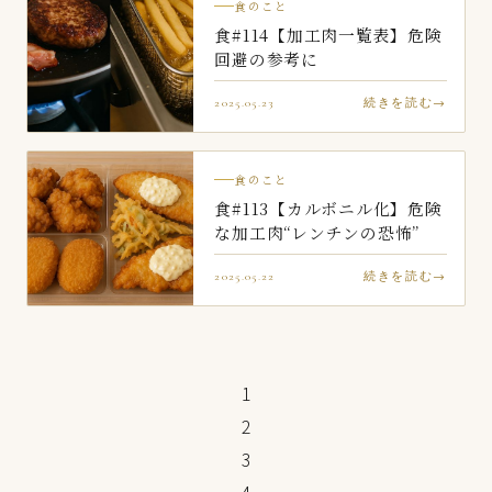
食のこと
食#114【加工肉一覧表】危険
回避の参考に
2025.05.23
続きを読む
食のこと
食#113【カルボニル化】危険
な加工肉“レンチンの恐怖”
2025.05.22
続きを読む
1
2
3
4