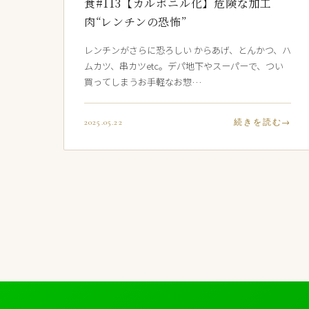
食#113【カルボニル化】危険な加工
肉“レンチンの恐怖”
レンチンがさらに恐ろしい からあげ、とんかつ、ハ
ムカツ、串カツetc。デパ地下やスーパーで、つい
買ってしまうお手軽なお惣…
2025.05.22
続きを読む