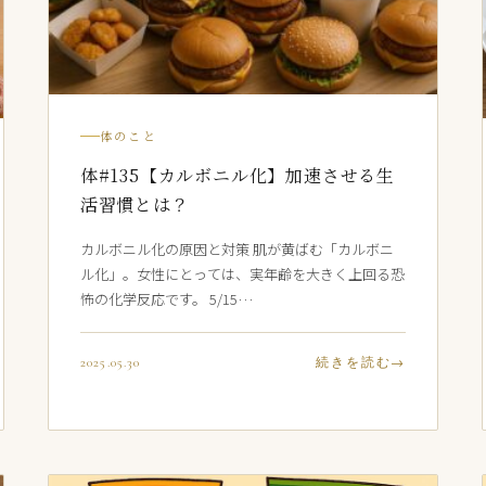
体のこと
体#135【カルボニル化】加速させる生
活習慣とは？
カルボニル化の原因と対策 肌が黄ばむ「カルボニ
ル化」。女性にとっては、実年齢を大きく上回る恐
怖の化学反応です。 5/15…
2025.05.30
続きを読む