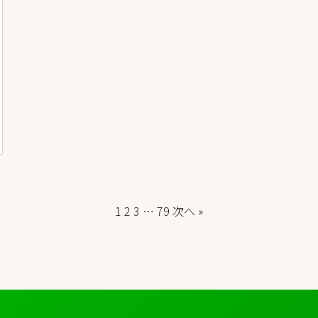
1
2
3
…
79
次へ »