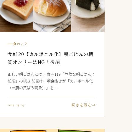
食のこと
食#120【カルボニル化】朝ごはんの糖
質オンリーはNG！後編
正しい朝ごはんとは？ 食＃119「危険な朝ごはん：
前編」の続き 前回は、朝食抜きが「カルボニル化
（＝肌の黄ばみ現象）」を…
2025.05.29
続きを読む