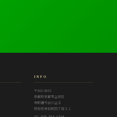
。
INFO
〒602-0803
京都府京都市上京区
寺町通今出川上る
阿弥陀寺前町四丁目３１
TEL:
075-253-1719