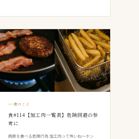
食のこと
食#114【加工肉一覧表】危険回避の参
考に
病原を食べる危険行為 加工肉って怖いね〜ホン