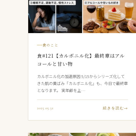
食のこと
食#121【カルボニル化】最終章はアル
コールと甘い物
カルボニル化の加速原因 5/15からシリーズ化して
きた肌の黄ばみ「カルボニル化」も、今日で最終章
となります。 実年齢を上…
2025.05.31
続きを読む