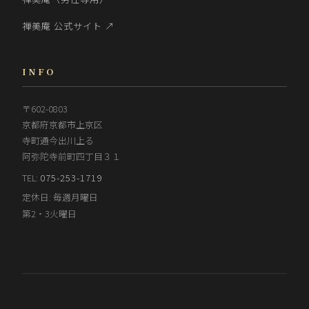
禅美庵 公式サイト ↗
INFO
〒602-0803
京都府京都市上京区
寺町通今出川上る
阿弥陀寺前町四丁目３１
TEL:
075-253-1719
定休日: 毎週月曜日
第2・3火曜日