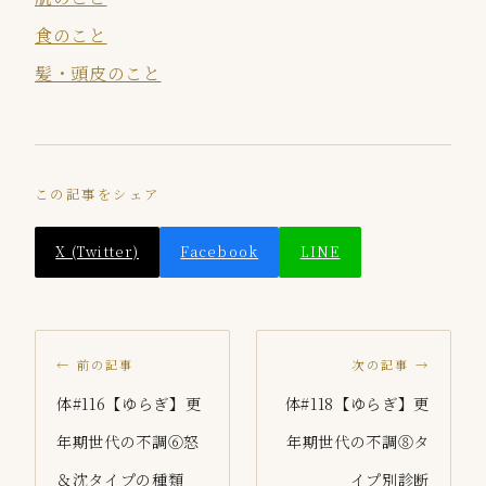
食のこと
髪・頭皮のこと
この記事をシェア
X (Twitter)
Facebook
LINE
← 前の記事
次の記事 →
体#116【ゆらぎ】更
体#118【ゆらぎ】更
年期世代の不調⑥怒
年期世代の不調⑧タ
＆沈タイプの種類
イプ別診断