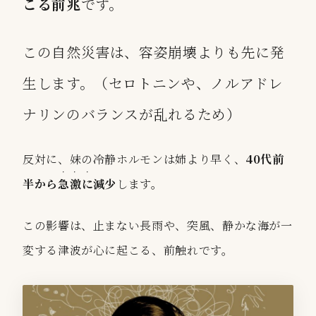
こる前兆
です。
この自然災害は、容姿崩壊よりも先に発
生します。（セロトニンや、ノルアドレ
ナリンのバランスが乱れるため）
反対に、妹の冷静ホルモンは姉より早く、
40代前
・・
・
半から
急激
に
減少
します。
この影響は、止まない長雨や、突風、静かな海が一
変する津波が心に起こる、前触れです。