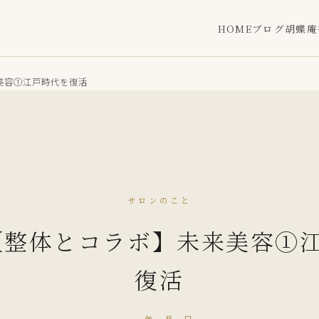
HOME
ブログ
胡蝶庵
来美容①江戸時代を復活
サロンのこと
79【整体とコラボ】未来美容①
復活