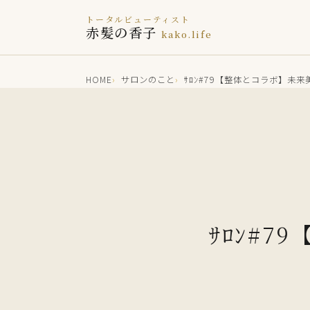
トータルビューティスト
赤髪の香子
kako.life
HOME
サロンのこと
ｻﾛﾝ#79【整体とコラボ】未
ｻﾛﾝ#