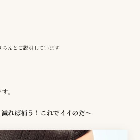
きちんとご説明しています
です。
！減れば補う！これでイイのだ〜