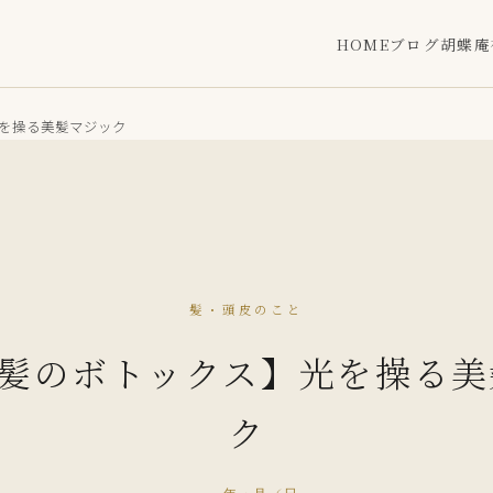
HOME
ブログ
胡蝶庵
光を操る美髪マジック
髪・頭皮のこと
【髪のボトックス】光を操る
ク