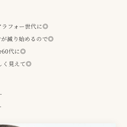
アラフォー世代に◎
ヤが減り始めるので◎
60代に◎
しく見えて◎
す
す