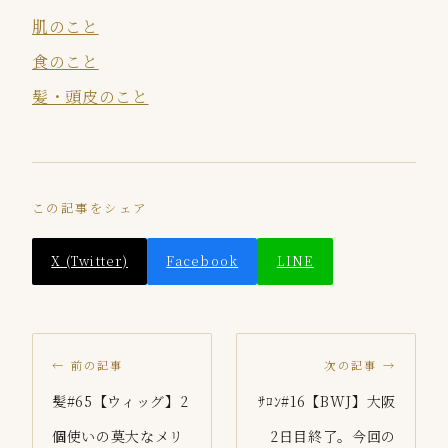
肌のこと
食のこと
髪・頭皮のこと
この記事をシェア
X (Twitter)
Facebook
LINE
← 前の記事
次の記事 →
髪#65【ウィッグ】2
ｻﾛﾝ#16【BWJ】大阪
個使いの莫大なメリ
2日目終了。今回の