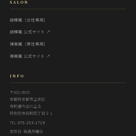
SALON
胡蝶庵（女性専用）
胡蝶庵 公式サイト ↗
禅美庵（男性専用）
禅美庵 公式サイト ↗
INFO
〒602-0803
京都府京都市上京区
寺町通今出川上る
阿弥陀寺前町四丁目３１
TEL:
075-253-1719
定休日: 毎週月曜日