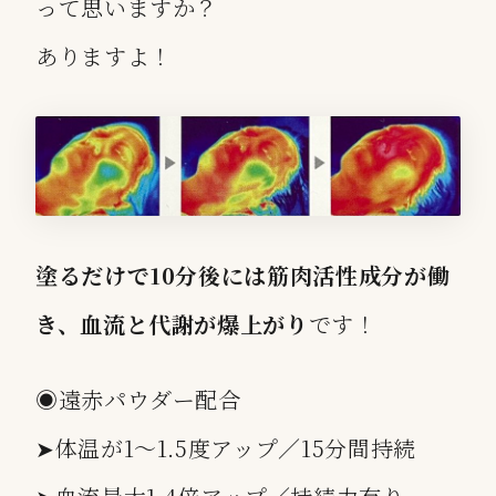
って思いますか？
ありますよ！
塗るだけで10分後には筋肉活性成分が働
き、血流と代謝が
爆
上がり
です！
◉遠赤パウダー配合
➤体温が1〜1.5度アップ／15分間持続