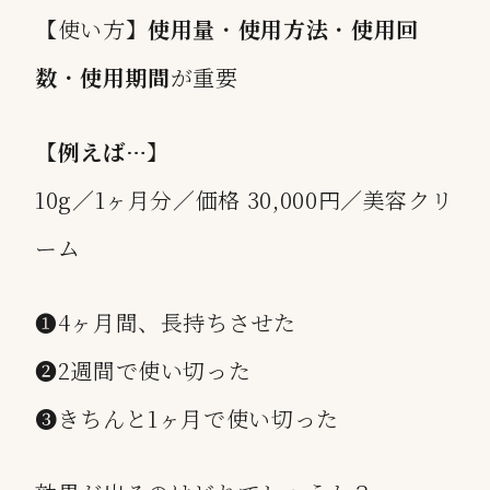
【使い方】
使用量
・
使用方法
・
使用回
数
・
使用期間
が重要
【
例えば…
】
10g／1ヶ月分／価格 30,000円／美容クリ
ーム
❶4ヶ月間、長持ちさせた
❷2週間で使い切った
❸きちんと1ヶ月で使い切った