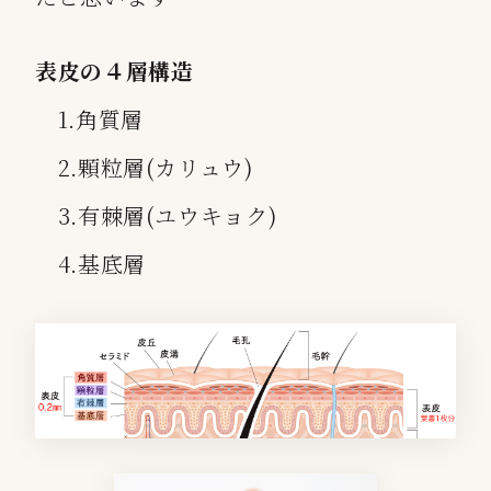
表皮の４層構造
1.角質層
2.顆粒層(カリュウ)
3.有棘層(ユウキョク)
4.基底層